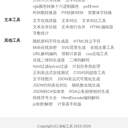
rgb颜色转换十六进制颜色
px转rem
时间戳转换器
PX转换REM
简繁体字转换
文本工具
文字在线排版
文本对比
文本对比工具
文本合并比较
文本按行合并
HTML编辑器
字数统计
其他工具
随机密码字符生成器
HTML转义字符
Md5在线加密
SVG背景生成
在线去重工具
URL解码编码
理财计算器
css压缩工具
在线二维码生成器
二维码解码
html过滤/js/css过滤
计划任务批处理
正则表达式在线测试
CSS代码提取工具
文字转图片
JSON表达式可视化生成
JSON代码美化对比
随机数在线生成
JSON转C#实体类
RSA公私钥密钥对生成
特殊符号大全
HtmlEncode编码解码
js加密/解密
计算器手机版
Copyright (C)
快蛙工具
2015-2026